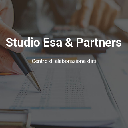
S
t
u
d
i
o
E
s
a
&
P
a
r
t
n
e
r
s
Centro di elaborazione dati